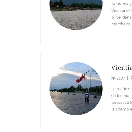
Nous essayo
Vientiane. 
privé, dans
marchandise
Vientia
2137
Le matin en
de fou hier 
toujours 20
la chambre