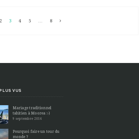
2
3
4
5
…
8
 PLUS VUS
Mariage traditionnel
tahitien à Moorea :-)
9 septembre 2016
Pourquoi faire un tour du
monde ?