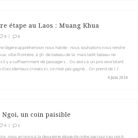
re étape au Laos : Muang Khua
0
0
ne légère appréhension nous habite : nous souhaitons nous rendre
a, ville-frontière, à 5h de bateau de là, mais ledit bateau ne
 s’il y a suffisamment de passagers … Ou alors à un prix exorbitant.
u d’occidentaux croisés ici, ce n’est pas gagné … On prend de […]
6 juin 2016
Ngoi, un coin paisible
0
1
oi, nous arrivons à la deuxième étape de notre parcours au nord-