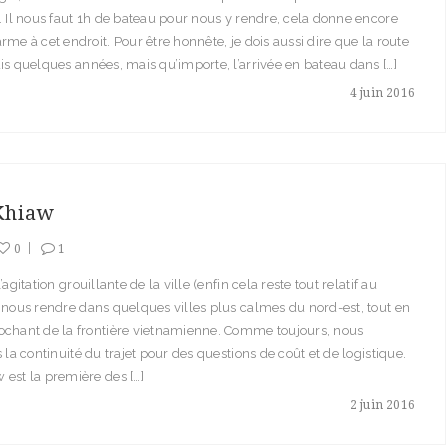
. Il nous faut 1h de bateau pour nous y rendre, cela donne encore
rme à cet endroit. Pour être honnête, je dois aussi dire que la route
is quelques années, mais qu’importe, l’arrivée en bateau dans […]
4 juin 2016
Khiaw
0
1
’agitation grouillante de la ville (enfin cela reste tout relatif au
 nous rendre dans quelques villes plus calmes du nord-est, tout en
ochant de la frontière vietnamienne. Comme toujours, nous
s la continuité du trajet pour des questions de coût et de logistique.
est la première des […]
2 juin 2016