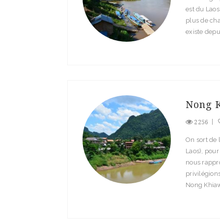
est du Laos
plus de cha
existe depu
Nong 
2256
On sort de l
Laos), pour
nous rappr
privilégion
Nong Khiaw 