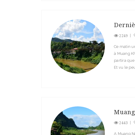
Derniè
2249
Ce matin u
à Muang Khu
partira que
Et vu le pe
Muang 
2443
A Muang Ng