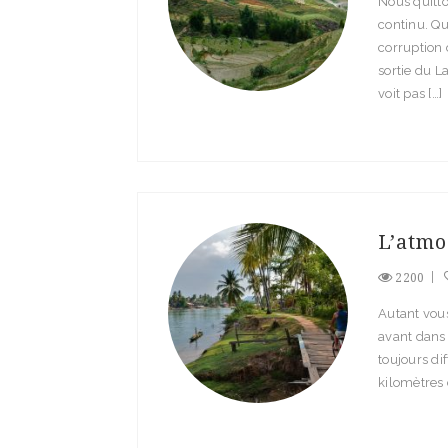
Nous quitto
continu. Qu
corruption 
sortie du L
voit pas […]
L’atmo
2200
Autant vous
avant dans 
toujours di
kilomètres 