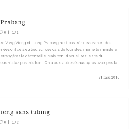
 Prabang
0
1
tre Vang Vieng et Luang Prabang n’est pas très rassurante : des
mées ont déjà eu lieu sur des cars de touristes, même le ministère
 étrangères la déconseille. Mais bon, si vous lisez le site du
vous n’allez pas très loin… On a eu d’autres échos après avoir pris la
31 mai 2016
ieng sans tubing
0
2