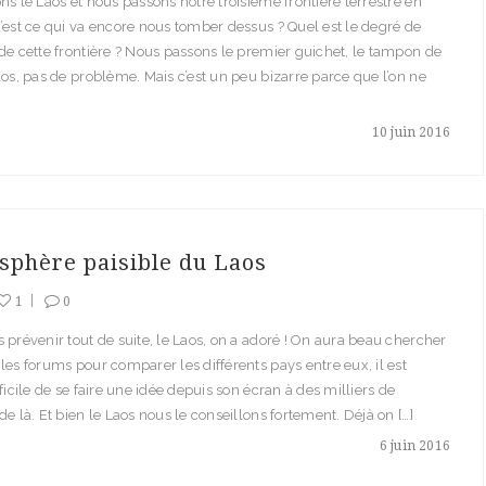
ns le Laos et nous passons notre troisième frontière terrestre en
’est ce qui va encore nous tomber dessus ? Quel est le degré de
de cette frontière ? Nous passons le premier guichet, le tampon de
aos, pas de problème. Mais c’est un peu bizarre parce que l’on ne
10 juin 2016
sphère paisible du Laos
1
0
 prévenir tout de suite, le Laos, on a adoré ! On aura beau chercher
les forums pour comparer les différents pays entre eux, il est
fficile de se faire une idée depuis son écran à des milliers de
de là. Et bien le Laos nous le conseillons fortement. Déjà on […]
6 juin 2016