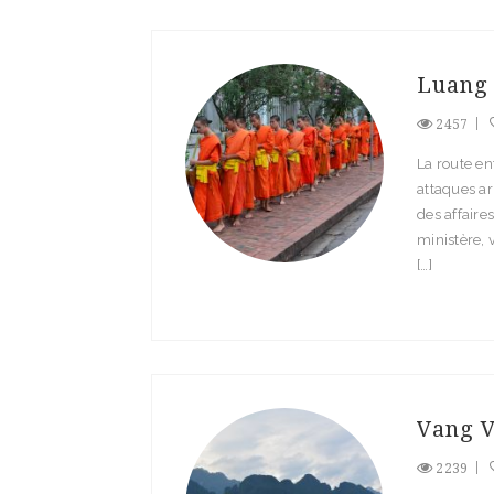
Luang
2457
La route en
attaques ar
des affaires
ministère, 
[…]
Vang V
2239