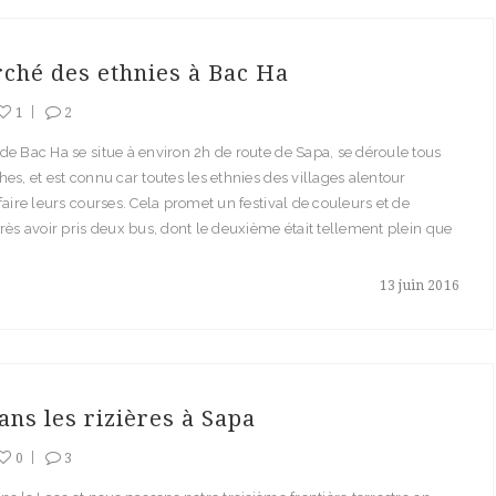
ché des ethnies à Bac Ha
1
2
e Bac Ha se situe à environ 2h de route de Sapa, se déroule tous
es, et est connu car toutes les ethnies des villages alentour
faire leurs courses. Cela promet un festival de couleurs et de
rès avoir pris deux bus, dont le deuxième était tellement plein que
13 juin 2016
ans les rizières à Sapa
0
3