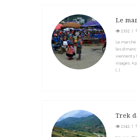
Le mar
2352
Le marché d
les dimanch
viennent y 
visages. Ap
[…]
Trek d
2542