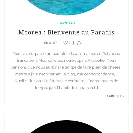
POLYNÉSIE
Moorea : Bienvenue au Paradis
4188
2
1
Nous avons passé un peu plus de 4 semaines en Polynésie
française, à Moorea, chez notre copine Anabelle. Nous
pensions que nous aurions le temps de faire plein de choses :
mettre à jour mon carnet, le blog, ma correspondance, …
Quelle illusion ! Ce fut tout le contraire …Encore moins de
temps que d’habitude en raison […]
30 août 2016