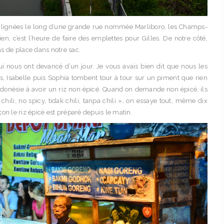
 alignées le long d’une grande rue nommée Marliboro, les Champs-
, c’est l’heure de faire des emplettes pour Gilles. De notre côté,
s de place dans notre sac.
ui nous ont devancé d’un jour. Je vous avais bien dit que nous les
s, Isabelle puis Sophia tombent tour à tour sur un piment que rien
onésie à avoir un riz non épicé. Quand on demande non épicé, ils
chili, no spicy, tidak chili, tanpa chili », on essaye tout, même dix
façon le riz épicé est préparé depuis le matin.