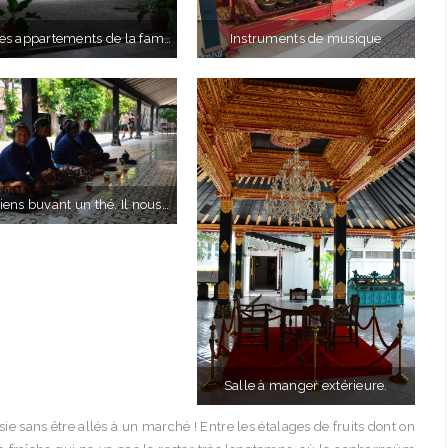
Vue des appartements de la famille royale
Instruments de musique
Musiciens buvant un thé. Il nous a semblé que le concert n’a débuté uniquement quand tout le monde avait un thé.
Salle à manger extérieure.
ie sans être allés à un marché ! Entre les étalages de fruits dont on