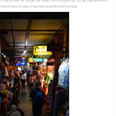
de fraîche qui ne va pas le rester très longtemps, où le capharnaüm
mblent tous un peu mais l’atmosphère est unique.