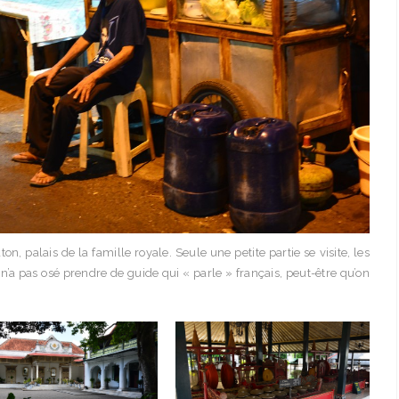
n, palais de la famille royale. Seule une petite partie se visite, les
n’a pas osé prendre de guide qui « parle » français, peut-être qu’on