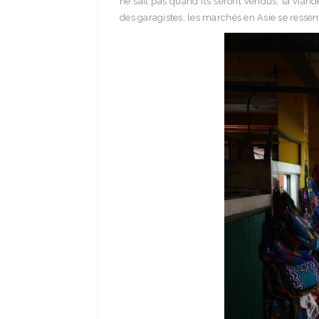
ne sait pas quand ils seront vendus, la vian
des garagistes, les marchés en Asie se resse