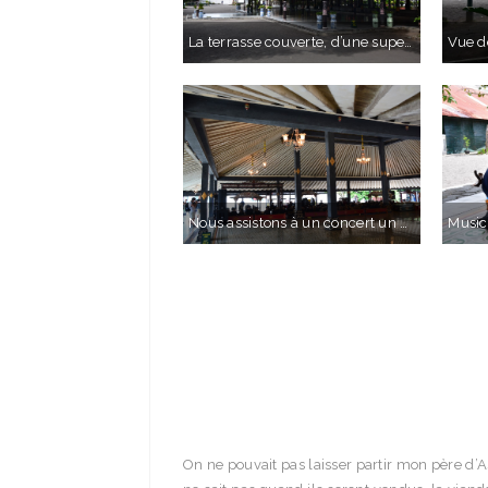
La terrasse couverte, d’une superficie non négligeable
Nous assistons à un concert un peu… soporifique. Toutes les deux mintutes, on croit que le rythme va s’accélérer, mais en fait non.
On ne pouvait pas laisser partir mon père d’As