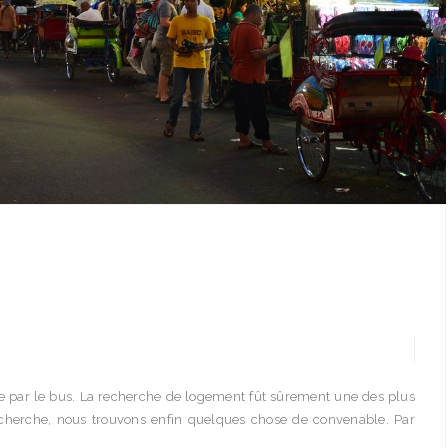
e par le bus. La recherche de logement fût sûrement une des plus
echerche, nous trouvons enfin quelques chose de convenable. Par