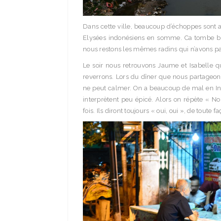
Dans cette ville, beaucoup d’échoppes sont
Elysées indonésiens en somme. Ca tombe bien
nous restons les mêmes radins qui n’avons pa
Le soir nous retrouvons Jaume et Isabelle q
reverrons. Lors du dîner que nous partageon
ne peut calmer. On a beaucoup de mal en Ind
interprètent peu épicé. Alors on répète « No 
fois. Ils diront toujours « oui, oui », de toute 