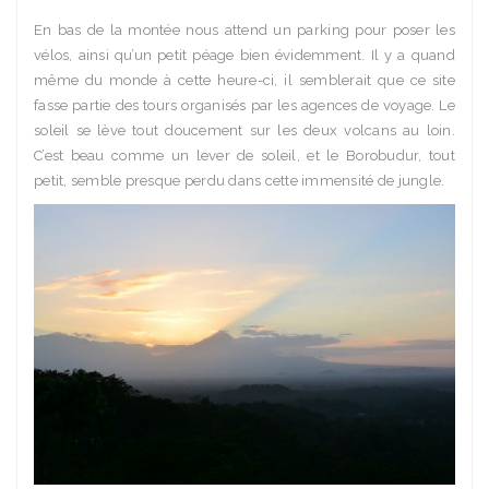
En bas de la montée nous attend un parking pour poser les
vélos, ainsi qu’un petit péage bien évidemment. Il y a quand
même du monde à cette heure-ci, il semblerait que ce site
fasse partie des tours organisés par les agences de voyage. Le
soleil se lève tout doucement sur les deux volcans au loin.
C’est beau comme un lever de soleil, et le Borobudur, tout
petit, semble presque perdu dans cette immensité de jungle.