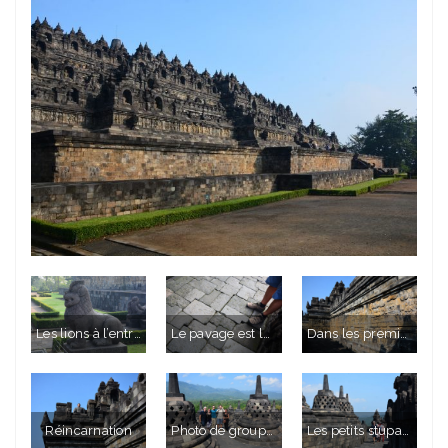
Les lions à l’entrée rappellent le style khmer
Le pavage est loin d’être régulier. Ce temple est littérallement un tétris géant. Tous les blocs de pierre sont amovibles un par un.
Dans les premiers étages, des fresques ornent les murs des deux côtés du parcours.
Réincarnation
Photo de groupe avec Jaume et Isabelle.
Les petits stupas renferment des bouddhas. C’est l’un des derniers étages, cylindrique.