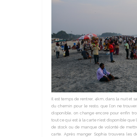
Il est temps de rentrer, 4km, dans la nuit et sa
du chemin pour le resto, que l’on ne trouver
disponible, on change encore pour enfin tr
tout ce qui est à la carte n’est disponible qu
de stock ou de manque de volonté de mettre la
carte. Après manger Sophia trouvera les d