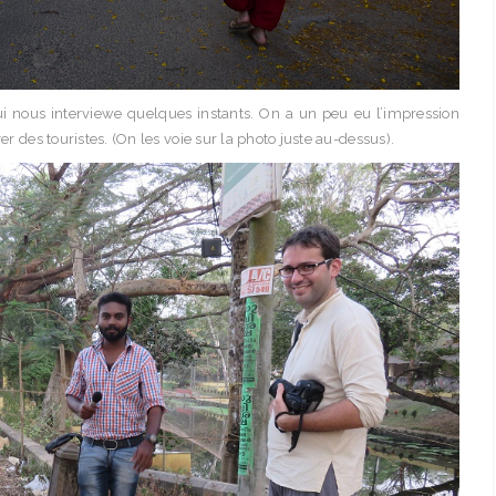
i nous interviewe quelques instants. On a un peu eu l’impression
er des touristes. (On les voie sur la photo juste au-dessus).