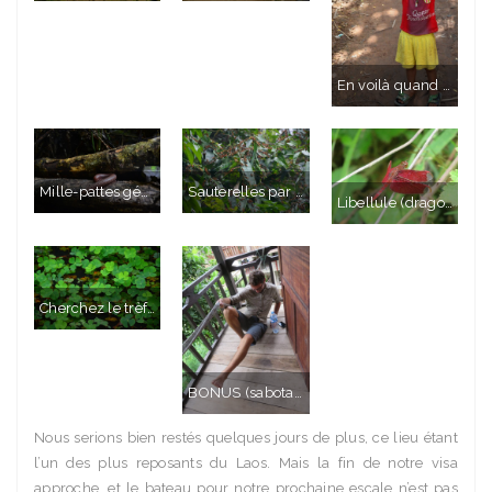
En voilà quand même une sympa.
Mille-pattes géant !
Sauterelles par milliards sur un arbre bien particulier. On croyait entendre la pluie en passant à côté, c’était juste ces milliers d’insectes qui grignotaient les feuilles …
Libellule (dragonfly en anglais, on s’améliore !)
Cherchez le trèfle à 3 feuilles maintenant !
BONUS (sabotage de Sophia) : Je crois que Thibault a oublié de mettre cette photo de son accident de hamac … La vie d’aventurier n’est pas de tout repos !
Nous serions bien restés quelques jours de plus, ce lieu étant
l’un des plus reposants du Laos. Mais la fin de notre visa
approche, et le bateau pour notre prochaine escale n’est pas