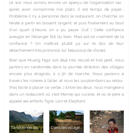
Le soir nous aurons encore un aperçu de l’organisation lao :
après avoir consommé nos plats, il est temps de payer…
Problème il n’y a personne dans le restaurant, on cherche, on
hésite à partir en laissant l’argent, et puis finalement au bout
d’un quart d’heure, on a pu payer. Ouf ! Cette confiance
aveugle en l’étranger fait du bien. Mais est-ce vraiment de la
confiance ? On mettrait plutôt ça sur le dos de leur
détachement très prononcé sur beaucoup de choses.
Bien que Muang Ngoi soit déjà très reculé et très petit, nous
partons en randonnée dans la journée direction des villages
encore plus éloignés, à 2-3h de marche. Nous passons à
travers les rizières à l’aller, et nous les surplombons au retour.
(Pas facile à placer ce verbe…) Entre les deux, nous mangeons
dans un restaurant où c’est Mamie qui cuisine, et où le père a
appelé ses enfants Tigre, Lion et Elephant.
Randonnée dans les rizières, un peu plus vertes que celles du Myanmar
Dans les villages reculés, nous n’osons pas prendre des photos des habitants, cela fait trop ‘zoo’, et le décalage paraît énorme entre nos tenues de randonnée et certains enfants presques nus. Attention, la nudité chez les enfants n’est pas forcément liée à la pauvreté, mais semble juste l’habit le plus simple plutôt que de changer des couches…