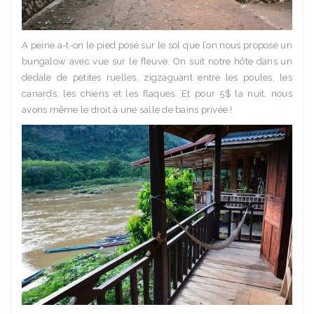
A peine a-t-on le pied posé sur le sol que l’on nous propose un
bungalow avec vue sur le fleuve. On suit notre hôte dans un
dédale de petites ruelles, zigzaguant entre les poules, les
canards, les chiens et les flaques. Et pour 5$ la nuit, nous
avons même le droit à une salle de bains privée !