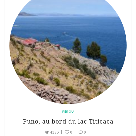
PÉROU
Puno, au bord du lac Titicaca
4135
0
0