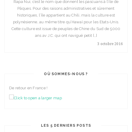
Rapa Nui, c’est le nom que donnent les pascuans à l’ïle de
Pâques. Pour des raisons administratives et sûrement
historiques, l’île appartient au Chili, mais la culture est
polynésienne, au même titre qu’Hawaï pour les Etats-Unis.
Cette culture est issue de peuples de Chine du Sud de 5000
ans av J.C. qui ont navigué petit […]
3 octobre 2016
OÙ SOMMES-NOUS ?
De retour en France !
LES 5 DERNIERS POSTS