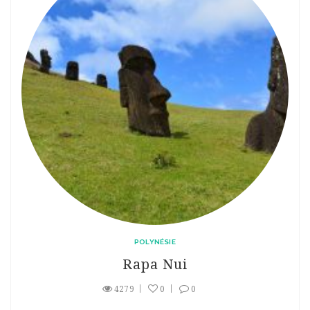
POLYNÉSIE
Rapa Nui
4279
0
0