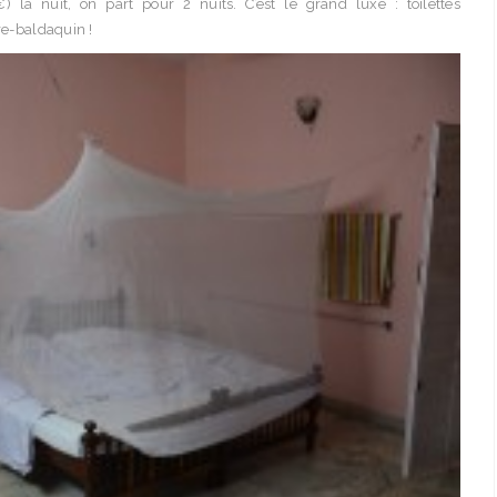
 la nuit, on part pour 2 nuits. C’est le grand luxe : toilettes
re-baldaquin !