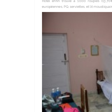
Hôtel enfin trouvé à 1000 roupies (13,70€)
européennes, PQ, serviettes, et lit moustiquai