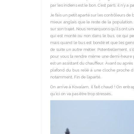
par les indiens est le bon. C’est parti, il n’y 
Je fais un petit aparté sur les contrôleurs de
mieux anglais que le reste de la population
sur son trajet. Nous remarquons qu’ils ont u
qui est monté ou non dans le bus, ce qui pe
mais quand le bus est bondé et que les gens s
de suite un autre métier. Potentiellement, s’
pour vous la rendre même une demi-heure pl
est un assistant du chauffeur. Avant ou après ch
plafond du bus relié à une cloche proche d
notamment. Fin de l’aparté.
On arrive à Kovalam, il fait chaud ! On entra
qu’ici on va pas être trop stressés…