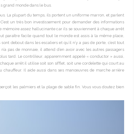
a pas grand monde dans le bus.
 bus. La plupart du temps, ils portent un uniforme marron, et parlent
. C’est un très bon investissement pour demander des informations
ne mémoire assez hallucinante car ils se souviennent à chaque arrêt
ut paraître facile quand tout le monde est assis à la même place,
ont debout dans les escaliers et qu’il n’y a pas de porte, c’est tout
il n’a pas de monnaie, il attend d’en avoir avec les autres passagers
us tard. Le contrôleur, apparemment appelé « conductor » aussi,
aque arrêt il utilise soit son sifflet, soit une cordelette qui court au
u chauffeur. Il aide aussi dans ses manœuvres de marche arrière
perçoit les palmiers et la plage de sable fin. Vous vous doutez bien