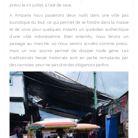
prévu le 20 juillet, à l’est de Java.
A Ampana nous passerons deux nuits dans une ville pas
touristique du tout, ce qui permet de se fondre dans la masse
et de vivre pour quelques instants un quotidien authentique
d’une ville indonésienne. Bien entendu, nous ferons un
passage au marché, où nous serons scrutés comme prévu,
mais un vrai sourire permet de dissiper toute gêne. Les
traditionnels becak motorisés sont en partie remplacés par
des carrioles, pour ne pas dire des diligences parfois.