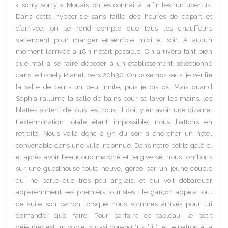
« sorry, sorry ». Mouais, on les connaît à la fin les hurluberlus.
Dans cette hypocrisie sans faille des heures de départ et
d’arrivée, on se rend compte que tous les chauffeurs
s’attendent pour manger ensemble midi et soir. A aucun
moment l’arrivée à 18h n’était possible. On arrivera tant bien
que mal à se faire déposer à un établissement sélectionné
dans le Lonely Planet, vers 20h30. On pose nos sacs, je vérifie
la salle de bains un peu limite, puis je dis ok. Mais quand
Sophia rallume la salle de bains pour se laver les mains, les
blattes sortent de tous les trous, il doit y en avoir une dizaine.
L’extermination totale étant impossible, nous battons en
retraite. Nous voilà donc à 9h du soir à chercher un hôtel
convenable dans une ville inconnue. Dans notre petite galère,
et après avoir beaucoup marché et tergiversé, nous tombons
sur une guesthouse toute neuve, gérée par un jeune couple
qui ne parle que très peu anglais, et qui voit débarquer
apparemment ses premiers touristes : le garçon appela tout
de suite son patron lorsque nous sommes arrivés pour lui
demander quoi faire. Pour parfaire ce tableau, le petit
déjeuner est un copieux nasi goreng (riz frit), et le patron à la