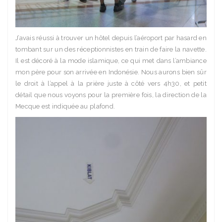
J’avais réussi à trouver un hôtel depuis l’aéroport par hasard en
tombant sur un des réceptionnistes en train de faire la navette.
Il est décoré à la mode islamique, ce qui met dans l’ambiance
mon père pour son arrivée en Indonésie. Nous aurons bien sûr
le droit à l’appel à la prière juste à côté vers 4h30, et petit
détail que nous voyons pour la première fois, la direction de la
Mecque est indiquée au plafond.