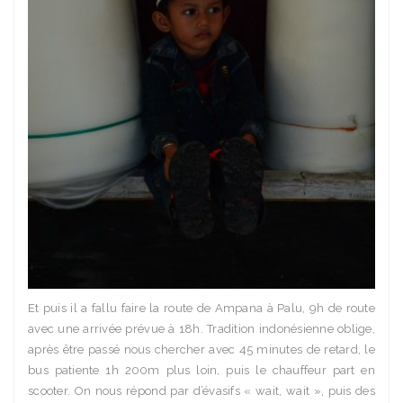
Et puis il a fallu faire la route de Ampana à Palu, 9h de route
avec une arrivée prévue à 18h. Tradition indonésienne oblige,
après être passé nous chercher avec 45 minutes de retard, le
bus patiente 1h 200m plus loin, puis le chauffeur part en
scooter. On nous répond par d’évasifs « wait, wait », puis des