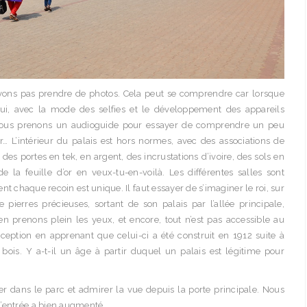
vons pas prendre de photos. Cela peut se comprendre car lorsque
’hui, avec la mode des selfies et le développement des appareils
 Nous prenons un audioguide pour essayer de comprendre un peu
er… L’intérieur du palais est hors normes, avec des associations de
des portes en tek, en argent, des incrustations d’ivoire, des sols en
e la feuille d’or en veux-tu-en-voilà. Les différentes salles sont
ent chaque recoin est unique. Il faut essayer de s’imaginer le roi, sur
 pierres précieuses, sortant de son palais par l’allée principale,
en prenons plein les yeux, et encore, tout n’est pas accessible au
ception en apprenant que celui-ci a été construit en 1912 suite à
bois. Y a-t-il un âge à partir duquel un palais est légitime pour
 dans le parc et admirer la vue depuis la porte principale. Nous
l’entrée a bien augmenté.