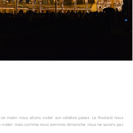
ce matin nous allons visiter son célèbre palais. Le Routard nous
le visiter, mais comme nous sommes dimanche, nous ne savons pas