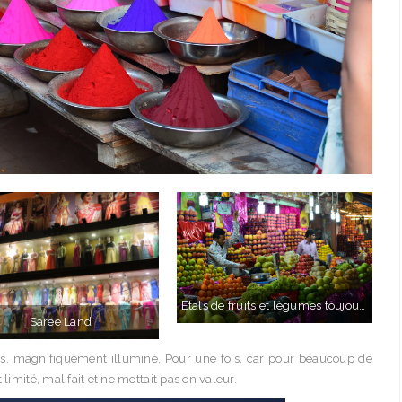
Etals de fruits et légumes toujours aussi présentés !
Saree Land
ais, magnifiquement illuminé. Pour une fois, car pour beaucoup de
limité, mal fait et ne mettait pas en valeur.