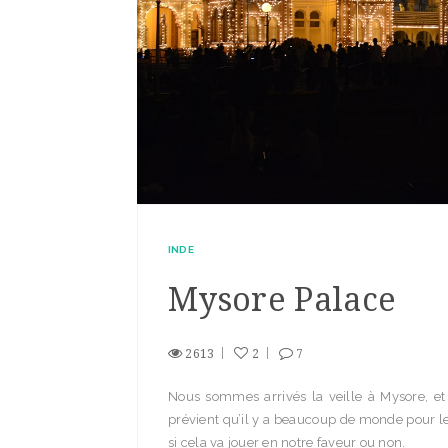
INDE
Mysore Palace
2613
2
7
Nous sommes arrivés la veille à Mysore, et 
prévient qu’il y a beaucoup de monde pour 
si cela va jouer en notre faveur ou non.